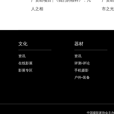
广资助项目 | 《我们的模样》：凡
广资助
人之相
市之光
文化
器材
资讯
资讯
在线影展
评测•评论
影展专区
手机摄影
户外•装备
中国摄影家协会主办 China