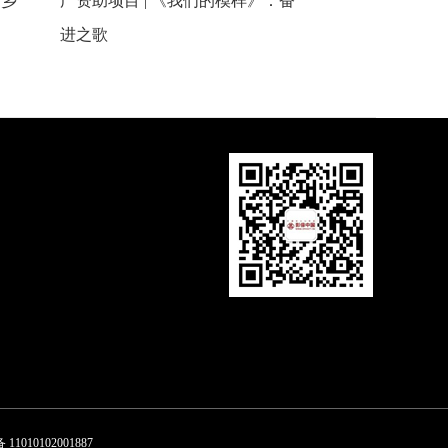
：乡
广资助项目 | 《我们的模样》：奋
进之歌
1010102001887