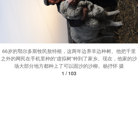
66岁的鄂尔多斯牧民敖特根，这两年边养羊边种树。他把千里
之外的网民在手机里种的“虚拟树”种到了家乡。现在，他家的沙
场大部分地方都种上了可以固沙的沙柳。杨抒怀 摄
1
/
103