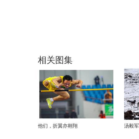
相关图集
他们，折翼亦翱翔
汤毅军