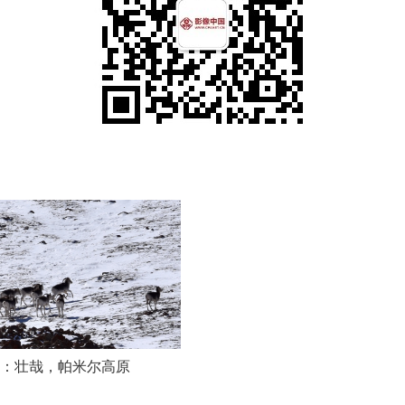
：壮哉，帕米尔高原