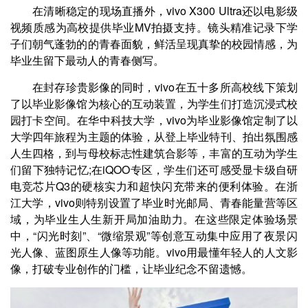
在清晰稳定的现场直播外，vivo X300 Ultra还以电影级
视频质感为高校提供毕业MV拍摄支持。镜头精准记录下学
子们朝气蓬勃的的青春面貌，鲜活呈现真挚的校园情感，为
毕业生留下最动人的青春侧写。
在封存珍贵影像的同时，vivo在五十多所高校线下策划
了以毕业影像馆为核心的互动装置，为学生们打造沉浸式校
园打卡空间。在华中科技大学，vivo为毕业影像馆定制了以
大学四年旅程为主题的体验，从登上毕业特刊、拍出氛围感
人生四格，到与母校标志性建筑合影等，丰富的互动为学生
们留下独特记忆;在iQOO专区，学生们还可感受显卡级自研
电竞芯片Q3的硬核实力和超快闪充带来的便利体验。在浙
江大学，vivo则特别设置了毕业时光邮局、青春能量营等区
域，为毕业生人生新开局加油助力。在这些限定体验场景
中，“闪光时刻”、“微缩景观”等创意互动集中应用了夜景闪
光人像、蓝图原生人像等功能。vivo用最懂年轻人的人文影
像，打破专业创作的门槛，让毕业纪念不留遗憾。