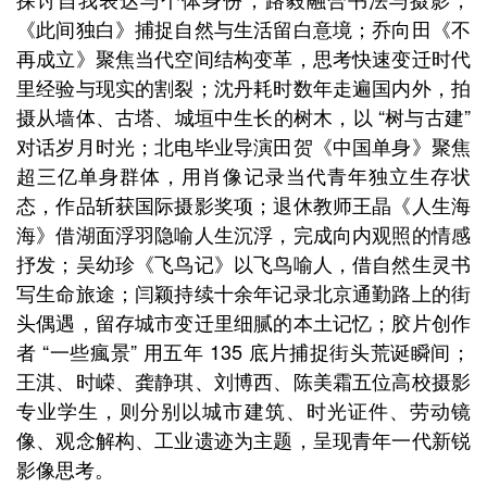
《此间独白》捕捉自然与生活留白意境；乔向田《不
再成立》聚焦当代空间结构变革，思考快速变迁时代
里经验与现实的割裂；沈丹耗时数年走遍国内外，拍
摄从墙体、古塔、城垣中生长的树木，以 “树与古建”
对话岁月时光；北电毕业导演田贺《中国单身》聚焦
超三亿单身群体，用肖像记录当代青年独立生存状
态，作品斩获国际摄影奖项；退休教师王晶《人生海
海》借湖面浮羽隐喻人生沉浮，完成向内观照的情感
抒发；吴幼珍《飞鸟记》以飞鸟喻人，借自然生灵书
写生命旅途；闫颖持续十余年记录北京通勤路上的街
头偶遇，留存城市变迁里细腻的本土记忆；胶片创作
者 “一些瘋景” 用五年 135 底片捕捉街头荒诞瞬间；
王淇、时嵘、龚静琪、刘博西、陈美霜五位高校摄影
专业学生，则分别以城市建筑、时光证件、劳动镜
像、观念解构、工业遗迹为主题，呈现青年一代新锐
影像思考。