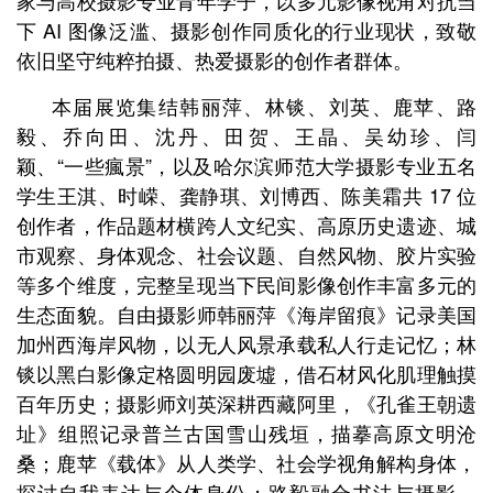
家与高校摄影专业青年学子，以多元影像视角对抗当
下 AI 图像泛滥、摄影创作同质化的行业现状，致敬
依旧坚守纯粹拍摄、热爱摄影的创作者群体。
本届展览集结韩丽萍、林锬、刘英、鹿苹、路
毅、乔向田、沈丹、田贺、王晶、吴幼珍、闫
颖、“一些瘋景”，以及哈尔滨师范大学摄影专业五名
学生王淇、时嵘、龚静琪、刘博西、陈美霜共 17 位
创作者，作品题材横跨人文纪实、高原历史遗迹、城
市观察、身体观念、社会议题、自然风物、胶片实验
等多个维度，完整呈现当下民间影像创作丰富多元的
生态面貌。
自由摄影师韩丽萍《海岸留痕》记录美国
加州西海岸风物，以无人风景承载私人行走记忆；林
锬以黑白影像定格圆明园废墟，借石材风化肌理触摸
百年历史；摄影师刘英深耕西藏阿里，《孔雀王朝遗
址》组照记录普兰古国雪山残垣，描摹高原文明沧
桑；鹿苹《载体》从人类学、社会学视角解构身体，
探讨自我表达与个体身份；路毅融合书法与摄影，