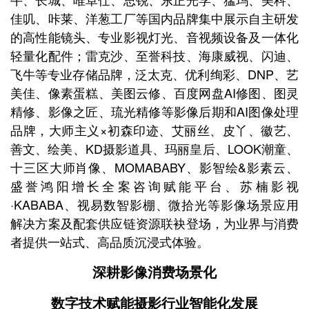
佳叽、咔莱、洋葱工厂等国内品牌集中展示自主研发
的高性能镜头、专业影视灯光、音视频设备及一体化
轻量化配件；雷克沙、至誉科技、海康威视、闪迪、
飞牛等专业存储品牌，泛太克、优利绚彩、DNP、艺
美佳、像素蛋糕、美图云修、百度网盘AI修图、图灵
精修、影像之匠、琉光精修等影像后期和AI图像处理
品牌，大师主义×初森印迹、艾丽丝、皮丫、徽艺、
善文、绘美、KD摄影道具、玛丽皇后、LOOK潮童、
十三区大师肖像、MOMABABY、影智绘&影素云、
盛誉鸿阳增长全案咨询赋能平台、苏楠影视
·KABABA、视易数智影棚、微拾光等影像场景应用
解决方案及配套供应链资源联袂登场，为业界与消费
者提供一站式、高品质沉浸式体验。
深耕影像消费场景化
数字技术赋能摄影行业智能化发展