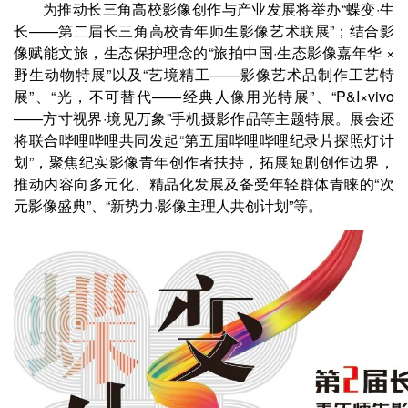
为推动长三角高校影像创作与产业发展将举办“蝶变·生
长——第二届长三角高校青年师生影像艺术联展”；结合影
像赋能文旅，生态保护理念的“旅拍中国·生态影像嘉年华 ×
野生动物特展”以及“艺境精工——影像艺术品制作工艺特
展”、“光，不可替代——经典人像用光特展”、“P&I×vivo
——方寸视界·境见万象”手机摄影作品等主题特展。展会还
将联合哔哩哔哩共同发起“第五届哔哩哔哩纪录片探照灯计
划”，聚焦纪实影像青年创作者扶持，拓展短剧创作边界，
推动内容向多元化、精品化发展及备受年轻群体青睐的“次
元影像盛典”、“新势力·影像主理人共创计划”等。