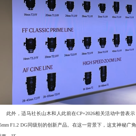
此外，适马社长山木和人此前在CP+2026相关活动中曾
85mm F1.2 DG同级别的创新产品。在这一背景下，这支神