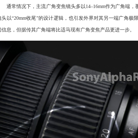
通常情况下，主流广角变焦镜头多以14–16mm作为广角端，
镜头以“20mm收尾”的设计逻辑，也引发外界对其另一端广角
切信息，但据传其广角端将比适马现有广角变焦产品更进一步。