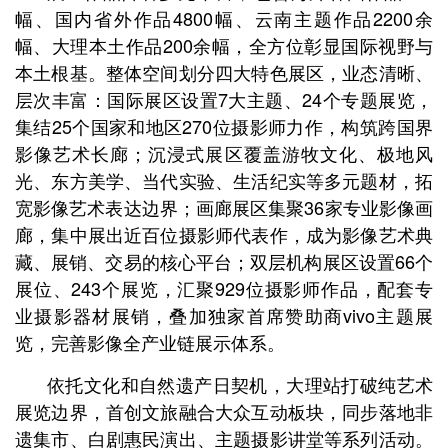
幅、国内省外作品4800幅、云南主题作品2200余
幅、大理本土作品200余幅，全方位彰显国际视野与
本土根基。整体空间划分四大特色展区，业态清晰、
层次丰富：国际展区设置7大主题、24个专题展览，
集结25个国家和地区270位摄影师力作，构筑跨国界
影像艺术长廊；沉浸式展区覆盖游牧文化、极地风
光、东方美学、当代实验、生活纪实等多元题材，拓
宽影像艺术表达边界；画廊展区集聚36家专业影像画
廊，集中展出近百位摄影师代表作，成为影像艺术典
藏、展销、交易的核心平台；双层机构展区设置66个
展位、243个展览，汇聚929位摄影师作品，配套专
业摄影器材展销，叠加独家首席赞助商vivo主题展
览，完善影像全产业链展示体系。
依托文化和自然遗产日契机，大理站打破纯艺术
展览边界，首创文旅融合大众互动板块，同步落地非
遗集市、白剧惠民演出、主题摄影讲堂等系列活动。