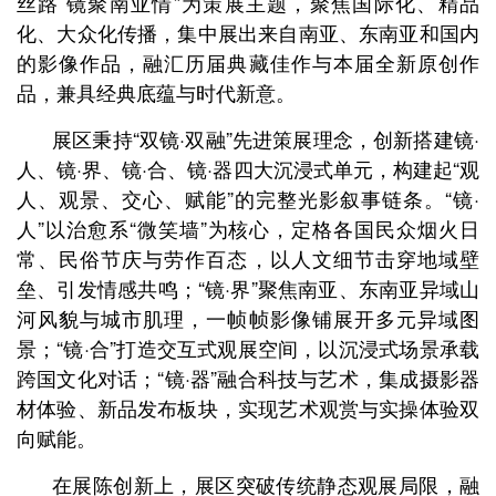
丝路 镜聚南亚情”为策展主题，聚焦国际化、精品
化、大众化传播，集中展出来自南亚、东南亚和国内
的影像作品，融汇历届典藏佳作与本届全新原创作
品，兼具经典底蕴与时代新意。
展区秉持“双镜·双融”先进策展理念，创新搭建镜·
人、镜·界、镜·合、镜·器四大沉浸式单元，构建起“观
人、观景、交心、赋能”的完整光影叙事链条。“镜·
人”以治愈系“微笑墙”为核心，定格各国民众烟火日
常、民俗节庆与劳作百态，以人文细节击穿地域壁
垒、引发情感共鸣；“镜·界”聚焦南亚、东南亚异域山
河风貌与城市肌理，一帧帧影像铺展开多元异域图
景；“镜·合”打造交互式观展空间，以沉浸式场景承载
跨国文化对话；“镜·器”融合科技与艺术，集成摄影器
材体验、新品发布板块，实现艺术观赏与实操体验双
向赋能。
在展陈创新上，展区突破传统静态观展局限，融