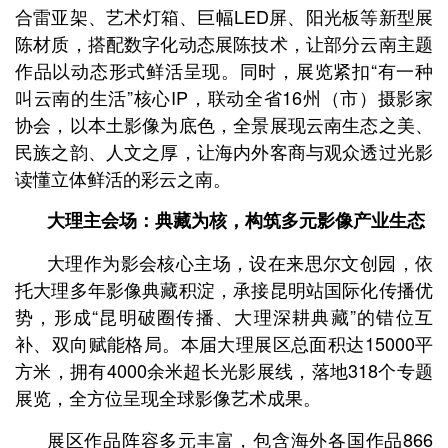
合雷亚架、艺术灯箱、巨幅LED屏、阳光板等新型展
陈材质，搭配数字化动态展陈技术，让部分云南主题
作品以动态形式鲜活呈现。同时，展览紧扣“有一种
叫云南的生活”核心IP，联动全省16州（市）摄影家
协会，以本土影像为底色，全景展现云南生态之美、
民族之韵、人文之厚，让海内外客商与观众透过光影
读懂立体鲜活的彩云之南。
大理主会场：典藏为核，构筑多元影像产业生态
大理作为影会核心主场，设在来思尔文创园，依
托大理多年影像典藏积淀，承接昆明站国际化传播优
势，形成“昆明破圈传播、大理深耕典藏”的错位互
补、双向赋能格局。本届大理展区总面积达15000平
方米，拥有4000余米超长光影展线，落地318个专题
展览，全方位呈现全球影像艺术成果。
展区作品阵容多元丰富，包含海外各国作品866