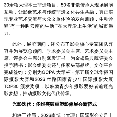
30余项大理本土非遗项目、50名非遗传承人现场展演
互动，让影像艺术与传统非遗文化共生共融，真正实
现专业艺术交流与大众文旅体验的双向兼顾，生动诠
释“有一种叫云南的生活”“在大理爱上生活”的城市魅
力。
此外，展览期间，还公布了影会核心专家团队阵
容并为展览总顾问、学术委员会主席、艺术委员会主
席、评委会主席分别颁发证书；为金翅鸟典藏评委会
授予聘书；影会组委会还与多家头部品牌、文创平台
完成签约；分别为GCPA 大犟杯・第五届全球华摄国
际摄影大赛和2026 丝路国家青少年国际摄影大展
TOP30 颁发奖项，以鼓励青少年摄影爱好者追逐光
影梦想，推动摄影文化代代传承。
光影迭代：多维突破重塑影像展会新范式
相较于往届，2026南博（大理）国际影会立足十