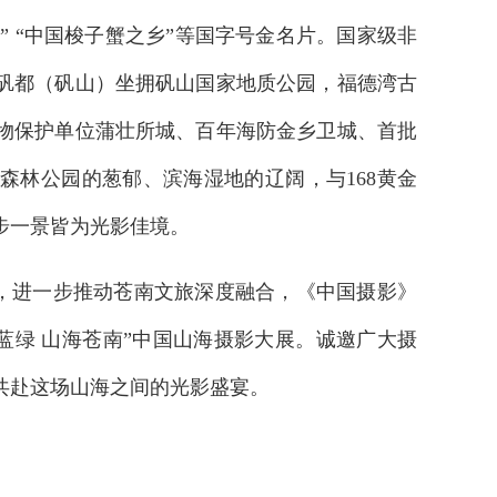
” “中国梭子蟹之乡”等国字号金名片。国家级非
矾都（矾山）坐拥矾山国家地质公园，福德湾古
物保护单位蒲壮所城、百年海防金乡卫城、首批
森林公园的葱郁、滨海湿地的辽阔，与168黄金
步一景皆为光影佳境。
，进一步推动苍南文旅深度融合，《中国摄影》
蓝绿 山海苍南”中国山海摄影大展。诚邀广大摄
共赴这场山海之间的光影盛宴。