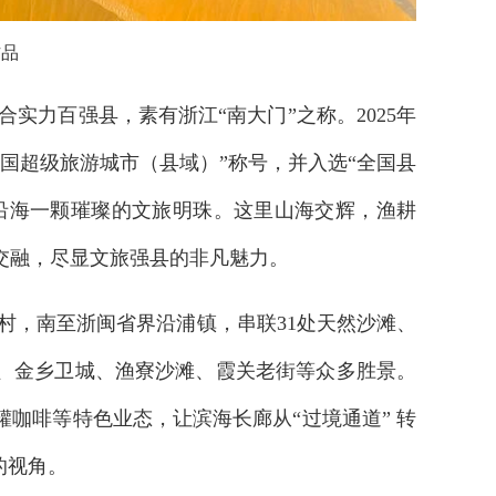
作品
实力百强县，素有浙江“南大门”之称。2025年
国超级旅游城市（县域）”称号，并入选“全国县
南沿海一颗璀璨的文旅明珠。这里山海交辉，渔耕
交融，尽显文旅强县的非凡魅力。
岙村，南至浙闽省界沿浦镇，串联31处天然沙滩、
城、金乡卫城、渔寮沙滩、霞关老街等众多胜景。
咖啡等特色业态，让滨海长廊从“过境通道” 转
的视角。