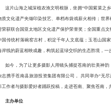
这片山海之城深植农渔文明根脉，坐拥“中国紫菜之乡
物质文化遗产夹缬印染技艺、单档布袋戏薪火相传；世界
村荣获联合国亚太地区文化遗产保护荣誉奖；全国重点文
中国传统村落碗窑古村，积淀千年人文底蕴；玉苍山国家
海岸线的蔚蓝相映成趣，构筑起蓝绿交织的生态胜境，一
如今，为了让更多摄影人用镜头捕捉苍南的壮美神韵
杂志携手苍南县旅游投资集团有限公司， 共同举办“无尽
影工作者与摄影爱好者踊跃投稿，走进苍南、聚焦苍南，
主办单位