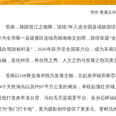
劳作 黄通左
苍南，雄踞浙江之南陲，连续7年入选全国县域旅游综合
作为全市唯一县级展区连续亮相海南文创周，获得首届“全
域自驾游标杆县”，2026年跃升至全国第六位，成为东
共融，造化钟灵，将自然之秀、人文之韵与发展之劲完美
苍南以168黄金海岸线为发展主轴，北起炎亭镇崇家
84个天然海岛以及约97平方公里的滩涂，串联起蒲壮所
沿线打造炎亭龙台背、马站无尽蓝观景平台、金乡石砰油罐
变为“热门打卡地”，更为摄影创作提供了更多元、更鲜活