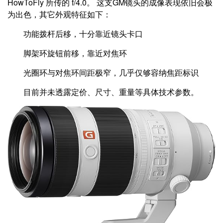
HowToFly 所传的 f/4.0。 这支GM镜头的成像表现依旧会极
为出色，其它外观特征如下：
功能拨杆后移，十分靠近镜头卡口
脚架环旋钮前移，靠近对焦环
光圈环与对焦环间距极窄，几乎仅够容纳焦距标识
目前并未透露定价、尺寸、重量等具体技术参数。