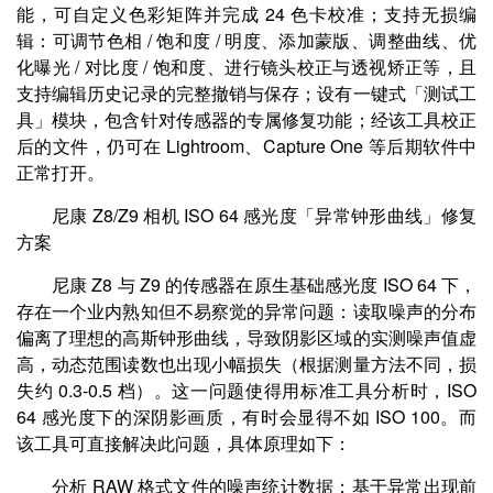
能，可自定义色彩矩阵并完成 24 色卡校准；支持无损编
辑：可调节色相 / 饱和度 / 明度、添加蒙版、调整曲线、优
化曝光 / 对比度 / 饱和度、进行镜头校正与透视矫正等，且
支持编辑历史记录的完整撤销与保存；设有一键式「测试工
具」模块，包含针对传感器的专属修复功能；经该工具校正
后的文件，仍可在 Lightroom、Capture One 等后期软件中
正常打开。
尼康 Z8/Z9 相机 ISO 64 感光度「异常钟形曲线」修复
方案
尼康 Z8 与 Z9 的传感器在原生基础感光度 ISO 64 下，
存在一个业内熟知但不易察觉的异常问题：读取噪声的分布
偏离了理想的高斯钟形曲线，导致阴影区域的实测噪声值虚
高，动态范围读数也出现小幅损失（根据测量方法不同，损
失约 0.3-0.5 档）。这一问题使得用标准工具分析时，ISO
64 感光度下的深阴影画质，有时会显得不如 ISO 100。而
该工具可直接解决此问题，具体原理如下：
分析 RAW 格式文件的噪声统计数据；基于异常出现前