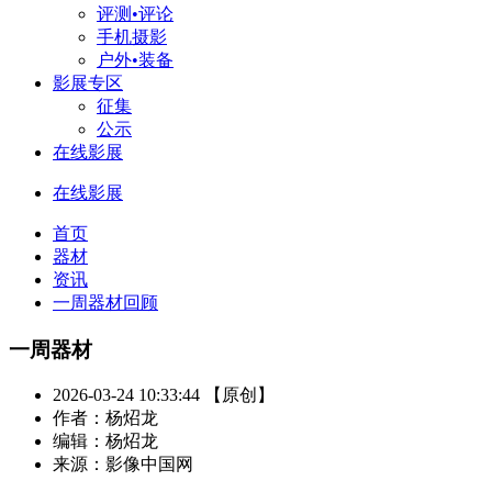
评测•评论
手机摄影
户外•装备
影展专区
征集
公示
在线影展
在线影展
首页
器材
资讯
一周器材回顾
一周器材
2026-03-24 10:33:44 【原创】
作者：杨炤龙
编辑：杨炤龙
来源：影像中国网