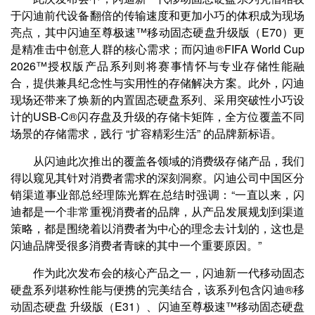
于闪迪前代设备翻倍的传输速度和更加小巧的体积成为现场
亮点，其中闪迪至尊极速™移动固态硬盘升级版（E70）更
是精准击中创意人群的核心需求；而闪迪®FIFA World Cup
2026™授权版产品系列则将赛事情怀与专业存储性能融
合，提供兼具纪念性与实用性的存储解决方案。此外，闪迪
现场还带来了焕新的内置固态硬盘系列、采用突破性小巧设
计的USB-C®闪存盘及升级的存储卡矩阵，全方位覆盖不同
场景的存储需求，践行 “扩容精彩生活” 的品牌新标语。
从闪迪此次推出的覆盖各领域的消费级存储产品，我们
得以窥见其针对消费者需求的深刻洞察。闪迪公司中国区分
销渠道事业部总经理陈光辉在总结时强调：“一直以来，闪
迪都是一个非常重视消费者的品牌，从产品发展规划到渠道
策略，都是围绕着以消费者为中心的理念去计划的，这也是
闪迪品牌受很多消费者青睐的其中一个重要原因。”
作为此次发布会的核心产品之一，闪迪新一代移动固态
硬盘系列堪称性能与便携的完美结合，该系列包含闪迪®移
动固态硬盘 升级版（E31）、闪迪至尊极速™移动固态硬盘