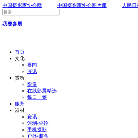
中国摄影家协会网
中国摄影家协会图片库
人民日
我要参展
首页
文化
要闻
展讯
赏析
影像
在线影展精选
每日一签
服务
器材
资讯
评测•评论
手机摄影
户外•装备