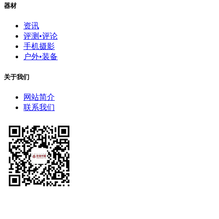
器材
资讯
评测•评论
手机摄影
户外•装备
关于我们
网站简介
联系我们
中国摄影家协会主办 China Photographers Association （英文缩