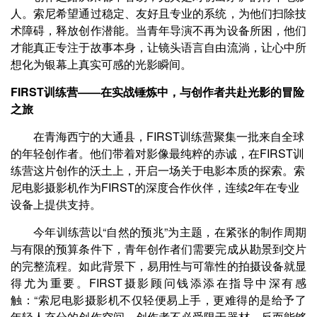
人。索尼希望通过稳定、友好且专业的系统，为他们扫除技
术障碍，释放创作潜能。当青年导演不再为设备所困，他们
才能真正专注于故事本身，让镜头语言自由流淌，让心中所
想化为银幕上真实可感的光影瞬间。
FIRST训练营——在实战锤炼中，与创作者共赴光影的冒险
之旅
在青海西宁的大通县，FIRST训练营聚集一批来自全球
的年轻创作者。他们带着对影像最纯粹的赤诚，在FIRST训
练营这片创作的沃土上，开启一场关于电影本质的探索。索
尼电影摄影机作为FIRST的深度合作伙伴，连续2年在专业
设备上提供支持。
今年训练营以“自然的预兆”为主题，在紧张的制作周期
与有限的预算条件下，青年创作者们需要完成从勘景到交片
的完整流程。如此背景下，易用性与可靠性的拍摄设备就显
得尤为重要。FIRST摄影顾问钱添添在指导中深有感
触：“索尼电影摄影机不仅轻便易上手，更难得的是给予了
年轻人充分的创作空间。创作者不必受限于器材，反而能够