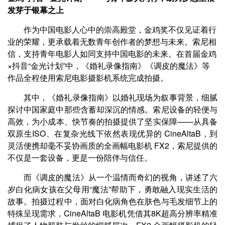
发芽于银幕之上
作为中国电影人心中的崇高殿堂，金鸡奖不仅见证着行
业的荣耀，更承载着无数青年创作者的梦想与未来。索尼相
信，支持青年电影人如同支持中国电影的未来。在首届金鸡
×抖音“金光计划”中，《婚礼录像指南》《调皮的魔法》等
作品全程使用索尼电影摄影机系统完成拍摄。
其中，《婚礼录像指南》以婚礼现场为叙事背景，细腻
探讨中国家庭中那些含蓄却深沉的情感。索尼设备的轻便与
高效，为小成本、快节奏的拍摄提供了坚实保障——从具备
双原生ISO、在复杂光线下依然表现优异的 CineAltaB，到
灵活便携却毫不妥协画质的全画幅电影机 FX2，索尼提供的
不仅是一套设备，更是一份陪伴与信任。
而《调皮的魔法》从一个温情而奇幻的视角，讲述了六
岁白化病女孩在父母用“魔法”帮助下，勇敢融入现实生活的
故事。拍摄过程中，面对白化病角色在肤色与毛发细节上的
特殊呈现需求，CineAltaB 电影机凭借其8K超高分辨率精准