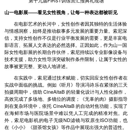
第十九届FIRST训练营汇报典礼现场
山一电影展——看见女性视角，让每一种表达都被听见
在电影艺术的长河中，女性创作者因其独特的生活体验
与情感洞察，始终是推动叙事多元发展的重要力量。索尼深
信，支持女性创作不仅是行业平衡发展的需要，更是丰富电
影语言、拓展人文表达的必然选择。正因如此，作为山一国
际女性电影展的长期合作伙伴，索尼持续以专业影像设备与
技术支援，助力女性导演突破制作条件限制，让属于女性的
故事被更完整、更动人地讲述。
在实践中，索尼通过技术赋能，切实回应女性创作者在
实战中面临的挑战。例如《听月》导演冯诗乐在紧张的三天
拍摄周期中，借助 CineAltaB 的轻量化设计与人性化操作，
高效完成了多场地、多镜位的调度；《无辜的肉》摄影指导
则在复杂环境中，依托 CineAltaB 的自动对焦功能，实现了
在海鲜市场与医院场景中难以凭人工完成的精准对焦。此
外，索尼电影机的电子无级ND滤镜与双原生ISO功能，也
在《小小》《甜茶馆女孩》等作品中展现出强大的普适性。