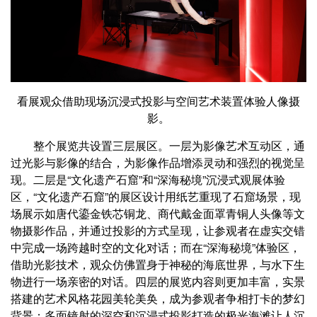
看展观众借助现场沉浸式投影与空间艺术装置体验人像摄
影。
整个展览共设置三层展区。一层为影像艺术互动区，通
过光影与影像的结合，为影像作品增添灵动和强烈的视觉呈
现。二层是“文化遗产石窟”和“深海秘境”沉浸式观展体验
区，“文化遗产石窟”的展区设计用纸艺重现了石窟场景，现
场展示如唐代鎏金铁芯铜龙、商代戴金面罩青铜人头像等文
物摄影作品，并通过投影的方式呈现，让参观者在虚实交错
中完成一场跨越时空的文化对话；而在“深海秘境”体验区，
借助光影技术，观众仿佛置身于神秘的海底世界，与水下生
物进行一场亲密的对话。四层的展览内容则更加丰富，实景
搭建的艺术风格花园美轮美奂，成为参观者争相打卡的梦幻
背景；多面镜射的深空和沉浸式投影打造的极光海滩让人沉