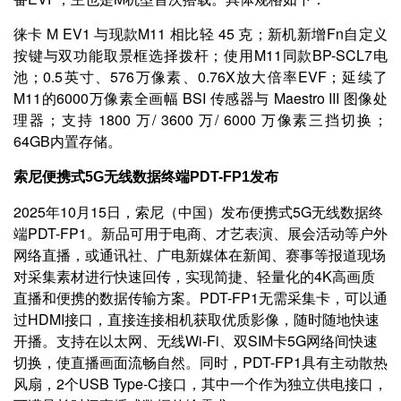
徕卡 M EV1 与现款M11 相比轻 45 克；新机新增Fn自定义
按键与双功能取景框选择拨杆；使用M11同款BP-SCL7电
池；0.5英寸、576万像素、0.76X放大倍率EVF；延续了
M11的6000万像素全画幅 BSI 传感器与 Maestro III 图像处
理器；支持 1800 万/ 3600 万/ 6000 万像素三挡切换；
64GB内置存储。
终端
索尼便携式5G无线数据
PDT-FP1发布
2025年10月15日，索尼（中国）发布便携式5G无线数据终
端PDT-FP1。新品可用于电商、才艺表演、展会活动等户外
网络直播，或通讯社、广电新媒体在新闻、赛事等报道现场
对采集素材进行快速回传，实现简捷、轻量化的4K高画质
直播和便携的数据传输方案。PDT-FP1无需采集卡，可以通
过HDMI接口，直接连接相机获取优质影像，随时随地快速
开播。支持在以太网、无线Wi-Fi、双SIM卡5G网络间快速
切换，使直播画面流畅自然。同时，PDT-FP1具有主动散热
风扇，2个USB Type-C接口，其中一个作为独立供电接口，