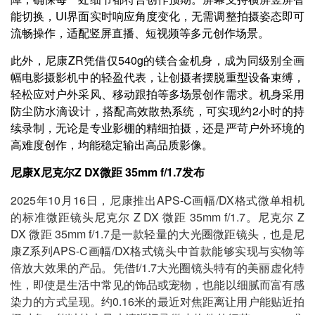
能切换，UI界面实时响应角度变化，无需调整拍摄姿态即可
流畅操作，适配竖屏直播、短视频等多元创作场景。
此外，尼康ZR凭借仅540g的镁合金机身，成为同级别全画
幅电影摄影机中的轻盈代表，让创摄者摆脱重型设备束缚，
轻松应对户外采风、移动跟拍等多场景创作需求。机身采用
防尘防水滴设计，搭配高效散热系统，可实现约2小时的持
续录制，无论是专业影棚的精细拍摄，还是严苛户外环境的
高难度创作，均能稳定输出高品质影像。
尼康X尼克尔Z DX微距 35mm f/1.7发布
2025年10月16日，尼康推出APS-C画幅/DX格式微单相机
的标准微距镜头尼克尔 Z DX 微距 35mm f/1.7。尼克尔 Z
DX 微距 35mm f/1.7是一款轻量的大光圈微距镜头，也是尼
康Z系列APS-C画幅/DX格式镜头中首款能够实现与实物等
倍放大效果的产品。凭借f/1.7大光圈镜头特有的美丽虚化特
性，即使是生活中常见的饰品或宠物，也能以细腻而富有感
染力的方式呈现。约0.16米的最近对焦距离让用户能贴近拍