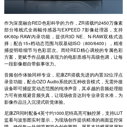
作为深度融合RED色彩科学的力作，ZR搭载约2450万像素
部分堆栈式全画幅传感器与EXPEED 7影像处理器，支持
6K/60p RAW内录功能，提供R3D NE、N-RAW双格式选
择；配合15+档动态范围与双基础ISO（800/6400），精准
捕捉明暗细节与色彩层次。而经RED精心调校的专属色彩
方案，更赋予作品极具表现力的电影质感与高级色调，让每
一段影像都自带叙事张力。
音频创作体验同样专业，尼康ZR搭载先进的内置32位浮点
录音功能，配合OZO Audio系统的五种收音模式，无需外接
设备即可捕捉宽动态范围的纯净声音，其卓越的音频处理能
力可有效规避音频失真，让现场收音达到专业录音水准，为
影像作品注入沉浸式听觉体验。
尼康ZR同时配备4英寸约1000尼特高亮可触控屏，支持LUT
监看与波形图实时显示，为现场创作提供精准的画面监控保
障，确保每一处细节都符合创作预期。屏幕支持横屏竖屏智