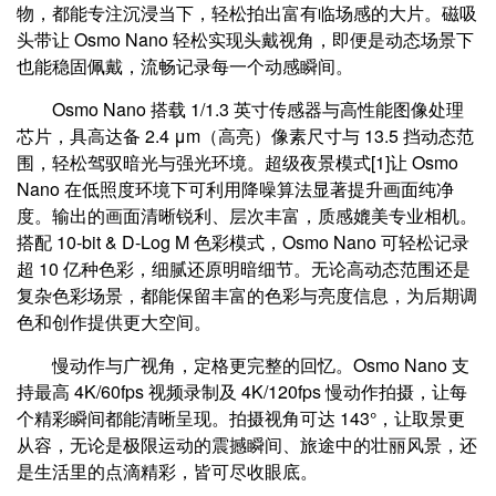
物，都能专注沉浸当下，轻松拍出富有临场感的大片。磁吸
头带让 Osmo Nano 轻松实现头戴视角，即便是动态场景下
也能稳固佩戴，流畅记录每一个动感瞬间。
Osmo Nano 搭载 1/1.3 英寸传感器与高性能图像处理
芯片，具高达备 2.4 μm（高亮）像素尺寸与 13.5 挡动态范
围，轻松驾驭暗光与强光环境。超级夜景模式[1]让 Osmo
Nano 在低照度环境下可利用降噪算法显著提升画面纯净
度。输出的画面清晰锐利、层次丰富，质感媲美专业相机。
搭配 10-bit & D-Log M 色彩模式，Osmo Nano 可轻松记录
超 10 亿种色彩，细腻还原明暗细节。无论高动态范围还是
复杂色彩场景，都能保留丰富的色彩与亮度信息，为后期调
色和创作提供更大空间。
慢动作与广视角，定格更完整的回忆。Osmo Nano 支
持最高 4K/60fps 视频录制及 4K/120fps 慢动作拍摄，让每
个精彩瞬间都能清晰呈现。拍摄视角可达 143°，让取景更
从容，无论是极限运动的震撼瞬间、旅途中的壮丽风景，还
是生活里的点滴精彩，皆可尽收眼底。