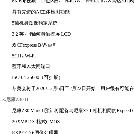
8K 60p视频、12位内部、N-RAW、ProRes RAW高达3
具有先进的AI主体检测功能
5轴机身图像稳定系统
3.2 英寸4轴倾斜触摸屏 LCD
双CFexpress B型插槽
5GHz Wi-Fi
蓝牙和以太网端口
ISO 64-25600（可扩展）
冬奥会将于2026年2月6日至2月22日开始，用户很有可能
3.尼康Z30 II
尼康Z30 Mark II预计将配备与尼康Z7 II相机相同的Ex
20.9MP DX 格式CMOS
EXPEED 6图像处理器