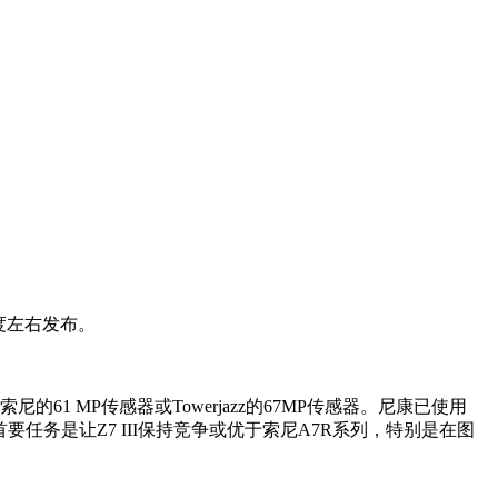
季度左右发布。
尼的61 MP传感器或Towerjazz的67MP传感器。尼康已使用
首要任务是让Z7 III保持竞争或优于索尼A7R系列，特别是在图