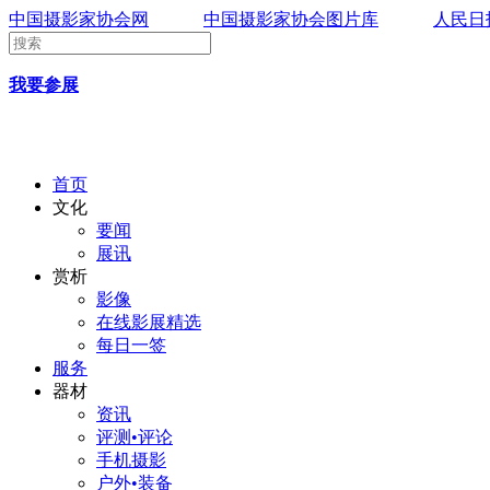
中国摄影家协会网
中国摄影家协会图片库
人民日
我要参展
首页
文化
要闻
展讯
赏析
影像
在线影展精选
每日一签
服务
器材
资讯
评测•评论
手机摄影
户外•装备