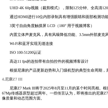
UHD 4K 60p视频（裁剪模式），限制125分钟、全高清12
通过HDMI进行10位内部录制具有增强眼睛和面部检测功
3英寸自由角度触摸屏 LCD（180° 用于视频博客）
内置立体声麦克风，具有风噪降低功能、3.5mm外部麦
Wi-Fi和蓝牙实现无缝连接
ISO 100-51200认证
高达11 fps的连拍带有自拍控件的视频博客设计
根据尼康的产品更新趋势和入门级机型的典型生命周期，尼康Z3
4.尼康Z7 III
尼康Z7 Mark III将于2025年8月至11月的某个时间亮
67Mp传感器原型超过两年。一些传言认为，即将推出的尼康Z7 I
像质量和动态范围方面。