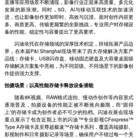
直播等应用场景不断涌现，影像行业正迎来高质量、多元化
发展的新浪潮。同时，5G、AI与移动互联技术的加速演
进，也让影像创作更加即时、高效与沉浸。面对创作内容更
多、画质更高、传输更频繁的全新挑战，专业用户对存储设
备的性能、稳定性与容量提出了更高要求。
闪迪依托在存储领域的深厚技术积淀，持续拓展产品边
界，在本届P&I Shanghai现场带来了四大存储解决方案产
品线：存储卡、USB闪存盘、移动固态硬盘及大容量桌面级
存储解决方案集中亮相，为不同层级、不同场景下的影像创
作提供强力支撑。
拍摄场景：以高性能存储卡释放设备潜能
随着8K视频、RAW格式连拍、慢动作创作等内容形式
逐渐普及，拍摄设备的性能正被不断推向极限，而“跟得
上”的存储卡成为创作者必不可少的拍档。闪迪在展会现场
重点展示了包含近期上市的闪迪™专业影视CFexpress™
Type A存储卡及至尊超极速™存储卡系列，覆盖高端摄影、
影视制作和日常摄影记录等场景，确保用户不错过每一个关