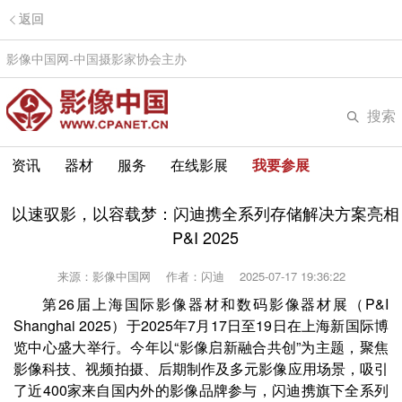
返回
影像中国网-中国摄影家协会主办
搜索
资讯
器材
服务
在线影展
我要参展
以速驭影，以容载梦：闪迪携全系列存储解决方案亮相
P&I 2025
来源：影像中国网
作者：闪迪
2025-07-17 19:36:22
第
26
届上海国际影像器材和数码影像器材展（
P&I
Shanghai 2025
）于
2025
年
7
月
17
日至
19
日在上海新国际博
览中心盛大举行。今年以“影像启新融合共创”为主题，聚焦
影像科技、视频拍摄、后期制作及多元影像应用场景，吸引
了近
400
家来自国内外的影像品牌参与，闪迪携旗下全系列