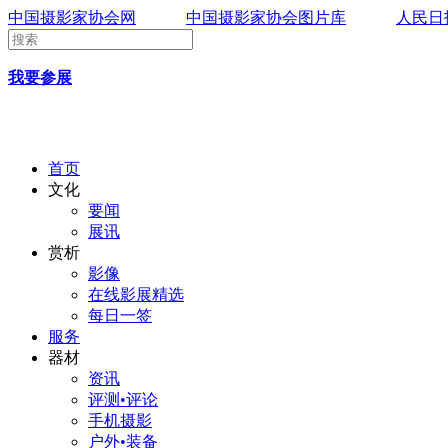
中国摄影家协会网
中国摄影家协会图片库
人民日
我要参展
首页
文化
要闻
展讯
赏析
影像
在线影展精选
每日一签
服务
器材
资讯
评测•评论
手机摄影
户外•装备