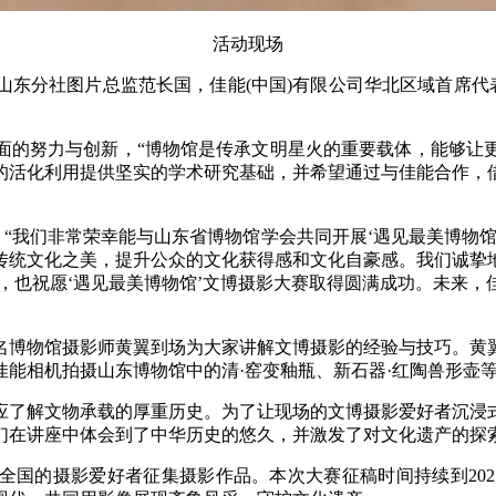
活动现场
东分社图片总监范长国，佳能(中国)有限公司华北区域首席代
面的努力与创新，“博物馆是传承文明星火的重要载体，能够让
的活化利用提供坚实的学术研究基础，并希望通过与佳能合作，
：“我们非常荣幸能与山东省博物馆学会共同开展‘遇见最美博物
传统文化之美，提升公众的文化获得感和文化自豪感。我们诚挚
界’，也祝愿‘遇见最美博物馆’文博摄影大赛取得圆满成功。未来
名博物馆摄影师黄翼到场为大家讲解文博摄影的经验与技巧。黄
能相机拍摄山东博物馆中的清·窑变釉瓶、新石器·红陶兽形壶等
应了解文物承载的厚重历史。为了让现场的文博摄影爱好者沉浸
们在讲座中体会到了中华历史的悠久，并激发了对文化遗产的探
全国的摄影爱好者征集摄影作品。本次大赛征稿时间持续到202