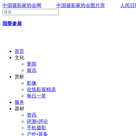
中国摄影家协会网
中国摄影家协会图片库
人民日
我要参展
首页
文化
要闻
展讯
赏析
影像
在线影展精选
每日一签
服务
器材
资讯
评测•评论
手机摄影
户外•装备