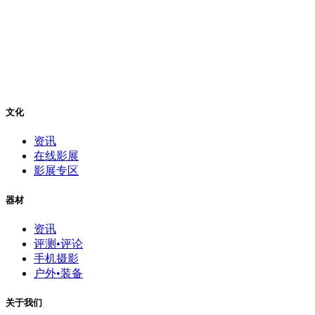
文化
资讯
在线影展
影展专区
器材
资讯
评测•评论
手机摄影
户外•装备
关于我们