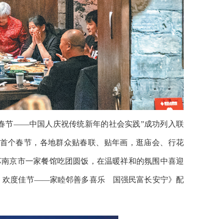
，“春节——中国人庆祝传统新年的社会实践”成功列入联
首个春节，各地群众贴春联、贴年画，逛庙会、行花
苏南京市一家餐馆吃团圆饭，在温暖祥和的氛围中喜迎
四海同春 欢度佳节——家睦邻善多喜乐 国强民富长安宁》配