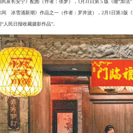
强民富长安宁》配图（作者：张梦），1月31日第 5 版《做“加法
水间 冰雪涌新潮》作品之一（作者：罗井波），2月1日第1版《
期“人民日报收藏摄影作品”。