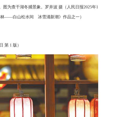
图为查干湖冬捕景象。罗井波 摄（人民日报2025年1
”，在吉林——白山松水间 冰雪涌新潮》作品之一）
 第 1 版）