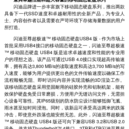
闪迪品牌进一步丰富旗下移动固态硬盘系列，推出两款
具备下一代SSD速度和卓越耐用性的全新产品，为专业人
士、内容创作者以及需要在严苛环境下存储海量数据的用户
所打造。
闪迪至尊超极速™ 移动固态硬盘USB4 版 - 作为市场上
首批采用USB4接口的移动固态硬盘之一，闪迪至尊超极速
™ 移动固态硬盘 USB4 版是追求卓越速度和性能的专业用
户的理想之选。该产品可通过USB 4.0接口实现超高传输速
率，拥有高达3,800 MB/s的读取速度和高达3,700 MB/s的写
入速度，能够为用户提供更出色的文件传输速度以确保工作
流程顺畅无阻、即时访问内容并实现流畅的3D渲染工作。
该移动固态硬盘采用坚固耐用的硅胶外壳和铝制机架，能有
效保护硬盘免受日常磨损，方便用户无缝访问文件，无需担
心设备可靠性。其IP65级别的防水防尘设计能够抵御飞溅、
雨水甚至短时间浸泡。同时，该新品可承受高达两米的跌落
冲击，即使意外跌落也能安然无恙。此外，闪迪至尊超极速
™ 移动固态硬盘 USB4 版还可向下兼容USB 3.2和USB 2.0
设备，并支持Thunderbolt™ 4接口。2TB和4TB闪迪至尊超