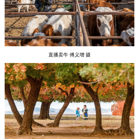
直播卖牛 傅义增 摄