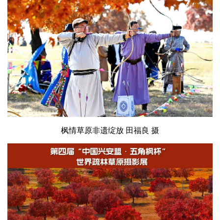
枫情草原非遗绽放 田福良 摄