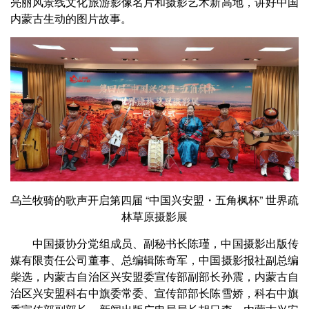
亮丽风景线文化旅游影像名片和摄影艺术新高地，讲好中国
内蒙古生动的图片故事。
乌兰牧骑的歌声开启第四届 “中国兴安盟・五角枫杯” 世界疏
林草原摄影展
中国摄协分党组成员、副秘书长陈瑾，中国摄影出版传
媒有限责任公司董事、总编辑陈奇军，中国摄影报社副总编
柴选，内蒙古自治区兴安盟委宣传部副部长孙震，内蒙古自
治区兴安盟科右中旗委常委、宣传部部长陈雪娇，科右中旗