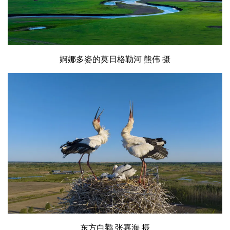
婀娜多姿的莫日格勒河 熊伟 摄
东方白鹳 张嘉海 摄