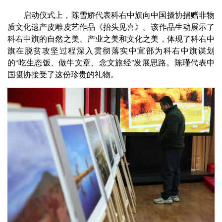
启动仪式上，陈雪娇代表科右中旗向中国摄协捐赠非物
质文化遗产皮雕皮艺作品《抬头见喜》。该作品生动展示了
科右中旗的自然之美、产业之美和文化之美，体现了科右中
旗在脱贫攻坚过程深入贯彻落实中宣部为科右中旗谋划
的“吃生态饭、做牛文章、念文旅经”发展思路。陈瑾代表中
国摄协接受了这份珍贵的礼物。