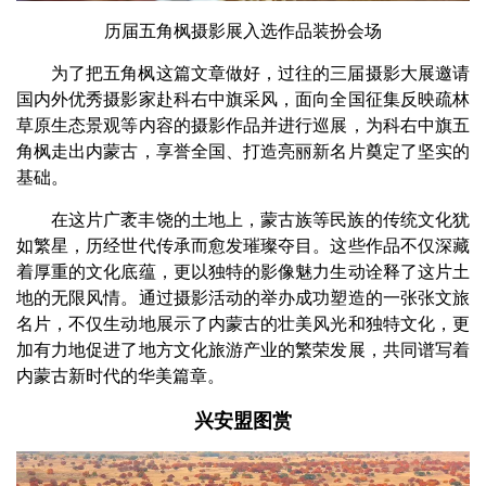
历届五角枫摄影展入选作品装扮会场
为了把五角枫这篇文章做好，过往的三届摄影大展邀请
国内外优秀摄影家赴科右中旗采风，面向全国征集反映疏林
草原生态景观等内容的摄影作品并进行巡展，为科右中旗五
角枫走出内蒙古，享誉全国、打造亮丽新名片奠定了坚实的
基础。
在这片广袤丰饶的土地上，蒙古族等民族的传统文化犹
如繁星，历经世代传承而愈发璀璨夺目。这些作品不仅深藏
着厚重的文化底蕴，更以独特的影像魅力生动诠释了这片土
地的无限风情。通过摄影活动的举办成功塑造的一张张文旅
名片，不仅生动地展示了内蒙古的壮美风光和独特文化，更
加有力地促进了地方文化旅游产业的繁荣发展，共同谱写着
内蒙古新时代的华美篇章。
兴安盟图赏