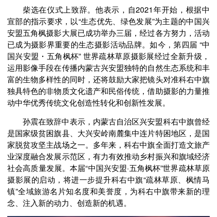
柴选在仪式上致辞。他表示，自2021年开始，根据中
宣部的指示要求，以“生态优先、绿色发展”为主题的中国兴
安盟五角枫摄影大展已成功举办三届，经过各方努力，活动
已成为摄影界重要的生态摄影活动品牌。如今，第四届 “中
国兴安盟・五角枫杯” 世界疏林草原摄影展经过全新升级，
运用影像手段在传播内蒙古兴安盟独特的自然生态系统和丰
富的生物多样性的同时，还将鼓励大家把镜头对准科右中旗
独具特色的非物质文化遗产和民俗传统，借助摄影的力量推
动中华优秀传统文化创造性转化和创新性发展。
孙震在致辞中表示，内蒙古自治区兴安盟科右中旗曾经
是国家级贫困旗县、大兴安岭南麓集中连片特困地区，是国
家脱贫攻坚主战场之一。多年来，科右中旗全面打造文旅产
业深度融合发展示范区，有力有效推动乡村振兴和旗域经济
社会高质量发展。本届“中国兴安盟·五角枫杯”世界疏林草原
摄影展的启动，将进一步提升科右中旗“疏林草原、枫情马
镇”全域旅游名片知名度和美誉度，为科右中旗带来新的理
念、注入新的动力、创造新的机遇。