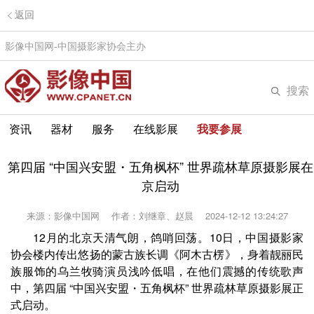
返回
影像中国网-中国摄影家协会主办
搜索
资讯
器材
服务
在线影展
我要参展
第四届 “中国兴安盟・五角枫杯” 世界疏林草原摄影展在
京启动
来源：影像中国网
作者：刘继章、赵晨
2024-12-12 13:24:27
12月的北京天清气朗，鸽哨回荡。10日，中国摄影家
协会楼内传出悠扬的蒙古族长调《阿木古楞》，身着靓丽民
族服饰的乌兰牧骑演员浅吟低唱，在他们震撼的传统歌声
中，第四届 “中国兴安盟・五角枫杯” 世界疏林草原摄影展正
式启动。