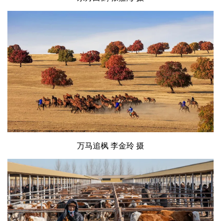
万马追枫 李金玲 摄