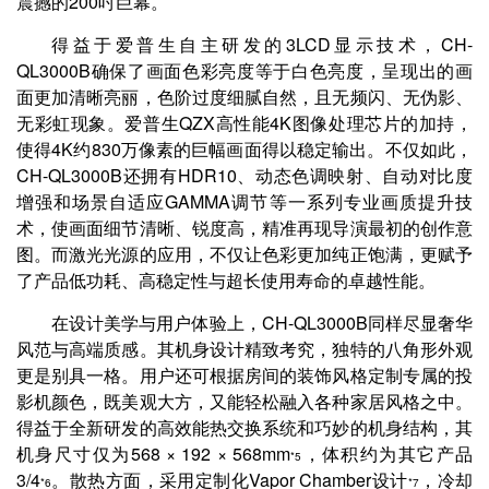
震撼的200吋巨幕。
得益于爱普生自主研发的3LCD显示技术，CH-
QL3000B确保了画面色彩亮度等于白色亮度，呈现出的画
面更加清晰亮丽，色阶过度细腻自然，且无频闪、无伪影、
无彩虹现象。爱普生QZX高性能4K图像处理芯片的加持，
使得4K约830万像素的巨幅画面得以稳定输出。不仅如此，
CH-QL3000B还拥有HDR10、动态色调映射、自动对比度
增强和场景自适应GAMMA调节等一系列专业画质提升技
术，使画面细节清晰、锐度高，精准再现导演最初的创作意
图。而激光光源的应用，不仅让色彩更加纯正饱满，更赋予
了产品低功耗、高稳定性与超长使用寿命的卓越性能。
在设计美学与用户体验上，CH-QL3000B同样尽显奢华
风范与高端质感。其机身设计精致考究，独特的八角形外观
更是别具一格。用户还可根据房间的装饰风格定制专属的投
影机颜色，既美观大方，又能轻松融入各种家居风格之中。
得益于全新研发的高效能热交换系统和巧妙的机身结构，其
机身尺寸仅为568 × 192 × 568mm
，体积约为其它产品
*5
3/4
。散热方面，采用定制化Vapor Chamber设计
，冷却
*6
*7