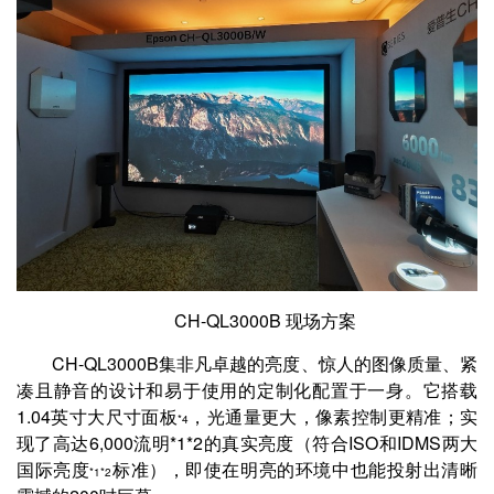
CH-QL3000B 现场方案
CH-QL3000B集非凡卓越的亮度、惊人的图像质量、紧
凑且静音的设计和易于使用的定制化配置于一身。它搭载
1.04英寸大尺寸面板
，光通量更大，像素控制更精准；实
*4
现了高达6,000流明*1*2的真实亮度（符合ISO和IDMS两大
国际亮度
标准），即使在明亮的环境中也能投射出清晰
*1*2