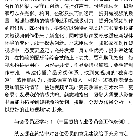
合作的桥梁，要守正创新，传播好声音。付增凯认为，摄影
家可以在光影、构图、色彩及技巧的运用上提升短视频的质
量，增强短视频的情感传达和视觉吸引力，提升短视频制作
的辨识度。陈松指出，摄影家以独特的视觉语言和专业技能
为短视频创作带来了新变化，同时摄影家要积极适应新媒体
环境的变化，敢于探索创新。严志刚认为，摄影家在制作短
视频中，态度要坚定，充分发挥自身专业优势，提升表达能
力，在拍编剪配乐等综合技能上下功夫。贾代腾飞指出，短
视频拍摄要用心，内容要共情，作品要培根铸魂，要明确制
作标准，构建传播产品分类体系，找到短视频的“独有赛
道”。盛佳鹏认为，摄影语言的加入，可以让短视频表现出
更加细腻的情节，使短视频呈现出更高质量的艺术水平，更
容易引发观众的情感共鸣。颜志雄指出，摄影人需要从影像
书写能力拓展到短视频的策划、摄制、分发及传播分析，可
以更好的让短视频“动”起来。
与会委员还学习了《中国摄协专业委员会工作条例》。
线云强在总结中对各位委员的意见建议给予充分肯定。