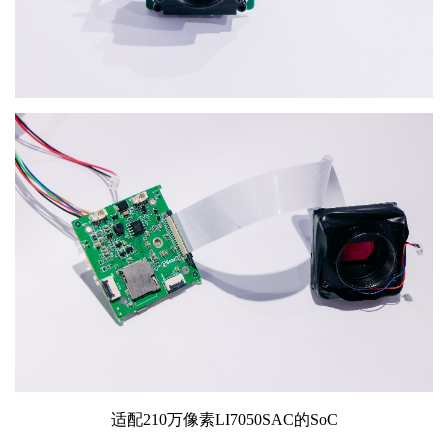
适配
210
万像素
LI7050SAC
的
SoC