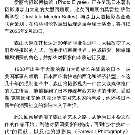
爱丽舍摄影博物馆（Photo Elysée）正在呈现日本著名
摄影师森山大道的大型回顾展。此次回顾展由莫雷拉·萨勒
斯学院（ Instituto Moreira Salles）与森山大道摄影基金会
联合策划，在柏林和伦敦展出后现巡展至瑞士洛桑，将持续
至2025年2月23日。
森山大道在其长达近60年的职业生涯中，大幅改变了人
们看待摄影的方式。他用相机审视世界，挑战摄影、图像流
通和消费的角色，并始终对摄影的本质进行反思。
1938年出生于大阪的森山大道成长在战后的日本，被
美国军事占领后，日本面临着快速的西化和经济转型。在这
几十年的强制变革中，森山将摄影视为一种由大众媒体推广
的民主语言。他捕捉到了日本传统与西方影响的冲突。受威
廉·克莱因和安迪·沃霍尔等美国艺术家的启发，他还将日本
新生的消费社会的影响带入了生活。
此次回顾展追溯了森山的艺术之路，从他为日本杂志创
作的作品开始，到他对新闻摄影的挑战，再到他对“挑衅一
代”的贡献，以及他的摄影集《Farewell Photography》