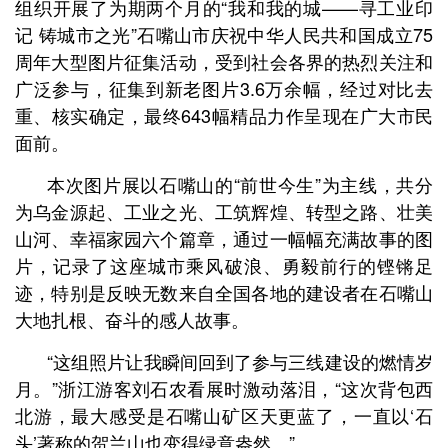
组织开展了为期两个月的“我和我的城——寻工业印
记 铸城市之光”石嘴山市庆祝中华人民共和国成立75
周年大型图片征集活动，受到社会各界的热烈关注和
广泛参与，征集到新老图片3.6万余幅，经过对比去
重、核实确定，最终643幅精品力作呈现在广大市民
面前。
本次图片展以石嘴山的“前世今生”为主线，共分
为乌金源起、工业之光、工筑辉煌、转型之路、壮美
山河、幸福家园六个篇章，通过一幅幅充满故事的图
片，记录了这座城市乘风破浪、勇毅前行的铿锵足
迹，特别是反映无数来自全国各地的建设者在石嘴山
大地扎根、奋斗的感人故事。
“这组照片让我瞬间回到了参与三线建设的燃情岁
月。”浙江游客刘石农看展时激动落泪，“这次背包西
北游，最大感受是石嘴山矿区天更蓝了，一直以‘石
头’著称的贺兰山也变得绿意盎然。”