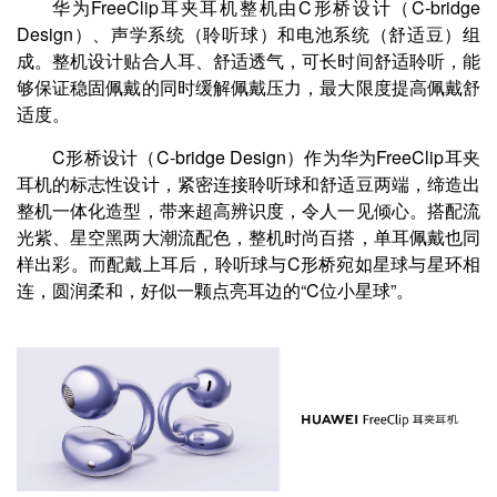
华为FreeClip耳夹耳机整机由C形桥设计（C-bridge
Design）、声学系统（聆听球）和电池系统（舒适豆）组
成。整机设计贴合人耳、舒适透气，可长时间舒适聆听，能
够保证稳固佩戴的同时缓解佩戴压力，最大限度提高佩戴舒
适度。
C形桥设计（C-bridge Design）作为华为FreeClip耳夹
耳机的标志性设计，紧密连接聆听球和舒适豆两端，缔造出
整机一体化造型，带来超高辨识度，令人一见倾心。搭配流
光紫、星空黑两大潮流配色，整机时尚百搭，单耳佩戴也同
样出彩。而配戴上耳后，聆听球与C形桥宛如星球与星环相
连，圆润柔和，好似一颗点亮耳边的“C位小星球”。