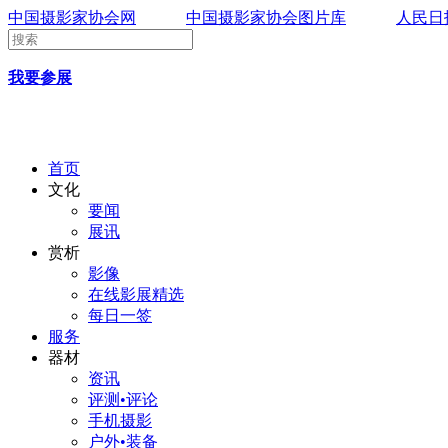
中国摄影家协会网
中国摄影家协会图片库
人民日
我要参展
首页
文化
要闻
展讯
赏析
影像
在线影展精选
每日一签
服务
器材
资讯
评测•评论
手机摄影
户外•装备