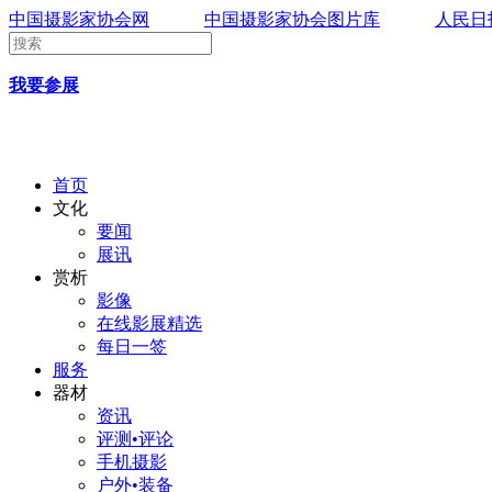
中国摄影家协会网
中国摄影家协会图片库
人民日
我要参展
首页
文化
要闻
展讯
赏析
影像
在线影展精选
每日一签
服务
器材
资讯
评测•评论
手机摄影
户外•装备