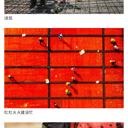
浇筑
红红火火建设忙