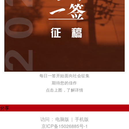
每日一签开始面向社会征集
期待您的佳作
点击上图，了解详情
分享
访问 :
电脑版
|
手机版
京ICP备15026885号-1