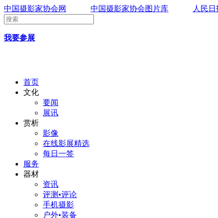
中国摄影家协会网
中国摄影家协会图片库
人民日
我要参展
首页
文化
要闻
展讯
赏析
影像
在线影展精选
每日一签
服务
器材
资讯
评测•评论
手机摄影
户外•装备