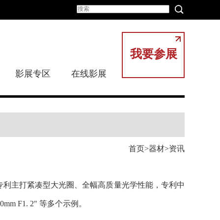
我要参展
影展专区
在线影展
首页
器材
资讯
专利主打紧凑型大光圈、全幅高质量光学性能，专利中
、“80mm F1. 2" 等多个示例。