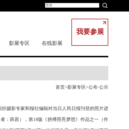
我要参展
影展专区
在线影展
首页
影展专区
公布·公示
片组织摄影专家和报社编辑对当日人民日报刊登的照片进
作者：
薛原
），
第18版
《
拼搏照亮梦想
》作品之一（作