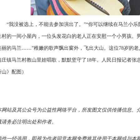
“我没被选上，不能去参加演出了。”“你可以继续在马兰小乐
兰村的一间小屋内，一位头发花白的老人正在安慰一个小男孩。男
美丽的马兰……”稚嫩的歌声飘出窗外，飞出大山。
这位78岁的
南庄镇马兰村教山里娃唱歌，默默坚守了18年。人民日报
记者张志
行山
》配图
）
本网站及其公众号为公益性网络平台，所发图文仅供传播信息、
载请务必注明出处和作者。
稿件一经选用，即视为作者同意本网免费将其使用于本网或与本