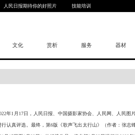
人民日报期待你的好照片
技能培训
文化
赏析
服务
器材
2022年1月17日，人民日报、中国摄影家协会、人民网、人民
进行认真评选。最终，第6版《
歌声飞出太行山
》（作者：
张志