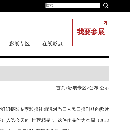
我要参展
影展专区
在线影展
首页
影展专区
公布·公示
图片组织摄影专家和报社编辑对当日人民日报刊登的照片
锋
）入选今天的“推荐精品”。这件作品作为本周（2022