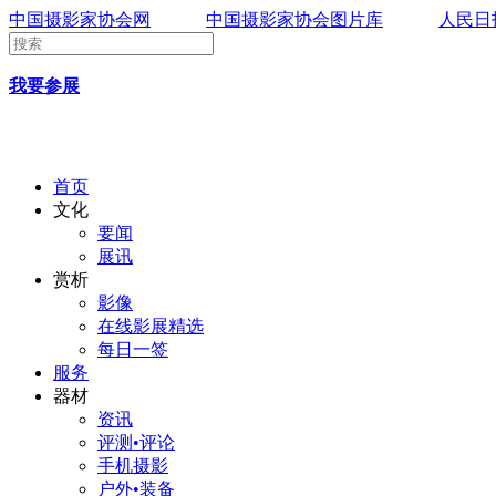
中国摄影家协会网
中国摄影家协会图片库
人民日
我要参展
首页
文化
要闻
展讯
赏析
影像
在线影展精选
每日一签
服务
器材
资讯
评测•评论
手机摄影
户外•装备