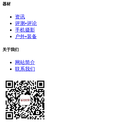
器材
资讯
评测•评论
手机摄影
户外•装备
关于我们
网站简介
联系我们
中国摄影家协会主办 China Photographers Association （英文缩