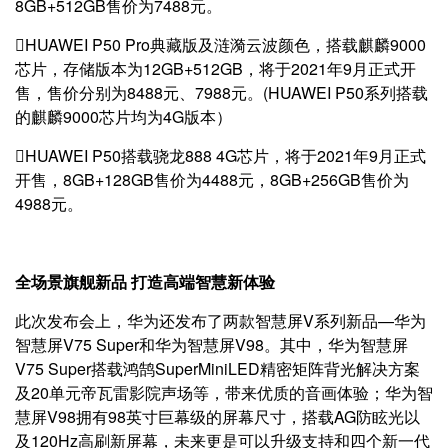
8GB+512GB售价为7488元。

HUAWEI P50 Pro典藏版及涟漪云波颜色，搭载麒麟9000
芯片，存储版本为12GB+512GB，将于2021年9月正式开
售，售价分别为8488元、7988元。(HUAWEI P50系列搭载
的麒麟9000芯片均为4G版本）

HUAWEI P50搭载骁龙888 4G芯片，将于2021年9月正式
开售，8GB+128GB售价为4488元，8GB+256GB售价为
4988元。
全场景旗舰新品 打造高端智慧新体验
此次发布会上，华为还发布了两款智慧屏V系列新品—华为
智慧屏V75 Super和华为智慧屏V98。其中，华为智慧屏
V75 Super搭载鸿鹄SuperMiniLED精密矩阵背光解决方案
及20单元帝瓦雷影院声场等，带来优质的音画体验；华为智
慧屏V98拥有98英寸巨幕级的屏幕尺寸，搭载AG防眩光以
及120Hz高刷新屏幕，未来更是可以升级支持和四个新一代