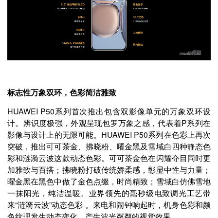
标志性万象双环，色彩简洁雅致
HUAWEI P50系列首次推出包含双影像单元的万象双环设
计。辨识度极强，外观呈现包罗万象之感，代表着P系列在
影像与设计上的无限可能。HUAWEI P50系列在色彩上再次
突破，推出可可茶金、拂晓粉、曜金黑及雪域白四种静态色
彩和涟漪云波这款动态色彩。可可茶金色在闪耀夺目同时更
加雅致与百搭；拂晓粉打破传统娇柔感，彰显中性与力量；
曜金黑在黑色中做了金色点缀，时尚精致；雪域白仿佛雪地
一抹阳光，纯洁温暖。业界领先的毫秒级电致调光工艺带
来“涟漪云波”动态色彩 。来电和闹钟响起时，机身色彩和颜
色纹理发生动态变化，产生波光粼粼的视觉效果。