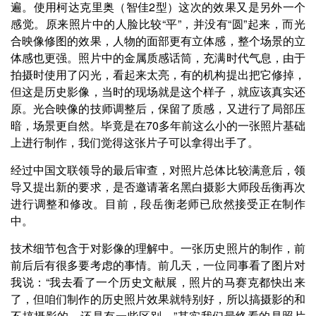
遍。使用柯达克里奥（智佳2型）这次的效果又是另外一个
感觉。原来照片中的人脸比较“平”，并没有“圆”起来，而光
合映像修图的效果，人物的面部更有立体感，整个场景的立
体感也更强。照片中的金属质感话筒，充满时代气息，由于
拍摄时使用了闪光，看起来太亮，有的机构提出把它修掉，
但这是历史影像，当时的现场就是这个样子，就应该真实还
原。光合映像的技师调整后，保留了质感，又进行了局部压
暗，场景更自然。毕竟是在70多年前这么小的一张照片基础
上进行制作，我们觉得这张片子可以拿得出手了。
经过中国文联领导的最后审查，对照片总体比较满意后，领
导又提出新的要求，是否邀请著名黑白摄影大师段岳衡再次
进行调整和修改。目前，段岳衡老师已欣然接受正在制作
中。
技术细节包含于对影像的理解中。一张历史照片的制作，前
前后后有很多要考虑的事情。前几天，一位同事看了图片对
我说：“我去看了一个历史文献展，照片的马赛克都快出来
了，但咱们制作的历史照片效果就特别好，所以搞摄影的和
不搞摄影的，还是有一些区别。”其实我们最终看的是照片