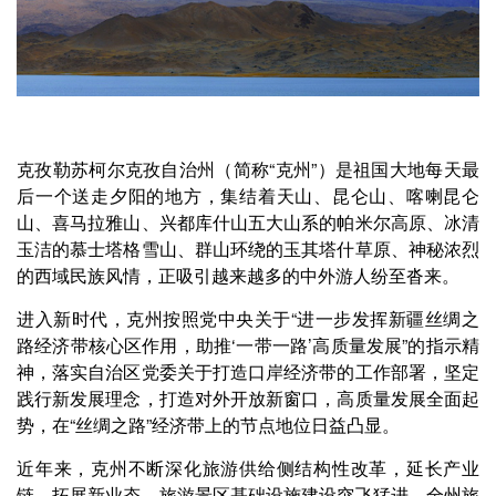
克孜勒苏柯尔克孜自治州（简称“克州”）是祖国大地每天最
后一个送走夕阳的地方，集结着天山、昆仑山、喀喇昆仑
山、喜马拉雅山、兴都库什山五大山系的帕米尔高原、冰清
玉洁的慕士塔格雪山、群山环绕的玉其塔什草原、神秘浓烈
的西域民族风情，正吸引越来越多的中外游人纷至沓来。
进入新时代，克州按照党中央关于“进一步发挥新疆丝绸之
路经济带核心区作用，助推‘一带一路’高质量发展”的指示精
神，落实自治区党委关于打造口岸经济带的工作部署，坚定
践行新发展理念，打造对外开放新窗口，高质量发展全面起
势，在“丝绸之路”经济带上的节点地位日益凸显。
近年来，克州不断深化旅游供给侧结构性改革，延长产业
链、拓展新业态，旅游景区基础设施建设突飞猛进，全州旅