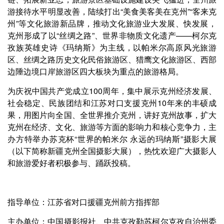
游接待水平明显改善，陆续打出“美食美客美在克州”“客来克
州”等文化旅游新品牌，推动文化旅游业大发展、快发展，
克州形成了以“丝绸之路”、世界非物质文化遗产——柯尔克
孜族英雄史诗《玛纳斯》为主线，以帕米尔高原风光旅游
区、丝绸之路历史文化民俗旅游区、猎鹰文化旅游区、西部
边陲边境口岸旅游区四大板块为重点的旅游格局。
为庆祝中国共产党成立100周年，集中展示克州经济发展、
社会稳定、民族团结和江苏对口支援克州10年来的丰硕成
果，用图片向全国、全世界推介克州，讲好克州故事，扩大
克州在经济、文化、旅游等方面的影响力和核心竞争力，主
办方特举办苏克杯“世界的帕米尔 永远的玛纳斯”摄影大展
（以下简称新疆克州全国摄影大展），热忱欢迎广大摄影人
和旅游爱好者积极参与、踊跃投稿。
指导单位：江苏省对口援疆克州前方指挥部
主办单位：中国摄影报社、中共克孜勒苏柯尔克孜自治州委