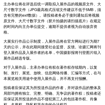
主办单位将在评选后统一调取拟入展作品的视频原文件、大
尺寸数字文件（JPG最高格式压缩文件建议不低于5MB，须
含有完整的exif数据）。请投稿者务必于接到通知后将视频
原文件、大尺寸数字文件（胶片拍摄的请扫描底片）在规定
的时间内向主办单位提交，逾期不提供者视为自动放弃资
格。
大展实行作品公示制度，入展作品将在官方网站进行为期7
天的公示，并在此期间接受社会监督、反馈。诠摄汇网将刊
登入展作品及入展作者的名单，中国摄影报将刊登图片组入
展作品精选专版。
对于入展作品，主承办单位有权在著作权存续期内，以复
制、发行、展览、放映、信息网络传播、汇编等方式，在与
本展览相关用途中使用入展作品，并不再支付报酬。
投稿者应保证其为所投送作品的作者，并对该作品的整体及
局部均拥有独立、完整、明确、无争议的著作权；投稿者还
应保证其所投送的作品不侵犯第三人的包括著作权、肖像
权、名誉权、隐私权等在内的合法权益。