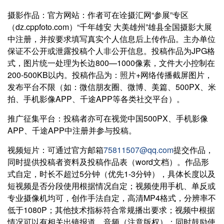
摄影作品：官方网站：作者可在诠摄汇网“参展”专区
（dz.cppfoto.com）“千年雄安 大美雄州”雄县全国摄影大展
中注册，并按要求填写真实个人信息后上传作品。主办单位
保证不公开或泄露投稿个人非公开信息。投稿作品为JPG格
式，图片统一处理为长边800—1000像素，文件大小控制在
200-500KB以内。投稿作品为：照片+网络传播截屏图片，
发布平台不限（如：微信朋友圈、微博、美篇、500PX、米
拍、手机影像APP、千途APP等各类社交平台）。
推广征集平台：投稿者亦可在视觉中国500PX、手机影像
APP、千途APP中注册并参与投稿。
视频短片：可通过官方邮箱
75811507@qq.com
提交作品，
同时提供投稿者资料及投稿作品表（word文档）。作品形
式自定，时长不超过5分钟（优先1-3分钟），具体长度以及
短视频是否分段使用根据情况自定；视频使用手机、单反或
专业摄像机均可，创作手法自定，高清MP4格式，分辨率不
低于1080P；其他技术指标符合常规播出要求；视频中根据
情况可以有相关出镜报道、音频（注意版权）；同时鼓励使