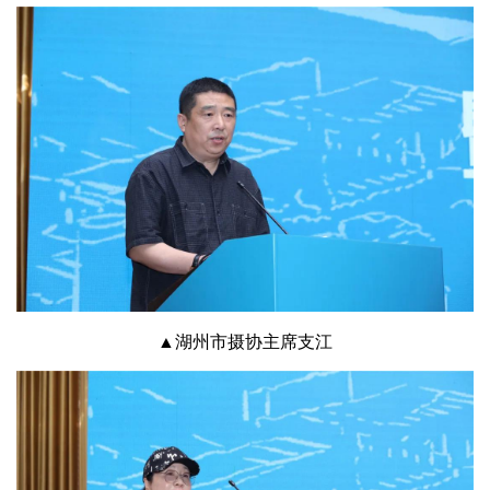
▲湖州市摄协主席支江