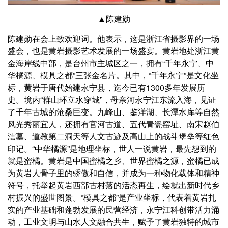
▲陈建勋
陈建勋在会上致欢迎词。他表示，这是浙江省摄影界的一场
盛会，也是黄岩摄影艺术发展的一场盛宴。黄岩地处浙江黄
金海岸线中部，是台州市主城区之一，拥有“千年永宁、中
华橘源、模具之都”三张金名片。其中，“千年永宁”是文化坐
标，黄岩于唐代始建永宁县，迄今已有1300多年发展历
史。境内“群山环立水穿城”，母亲河永宁江东流入海，见证
了千年古城的沧桑巨变。九峰山、鉴洋湖、长潭水库等自然
风光秀丽宜人，还拥有官河古道、五代青瓷窑址、南宋赵伯
澐墓、道教第二洞天等人文古迹及高山上的战斗堡垒等红色
印记。“中华橘源”是地理坐标，世人一说黄岩，最先想到的
就是蜜橘。黄岩是中国蜜橘之乡、世界蜜橘之源，蜜橘已成
为黄岩人骨子里的骄傲和自信，并成为一种物化载体和精神
符号，托举起黄岩西部古村落的活态再生，绘就出新时代乡
村振兴的盛世图景。“模具之都”是产业坐标，代表着黄岩扎
实的产业基础和蓬勃发展的民营经济，永宁江科创带活力涌
动，工业文明与山水人文融合共生，赋予了黄岩独特的城市