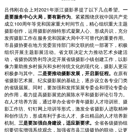
吕伟刚在会上对2021年浙江摄影界提了以下几点希望。
一
是要服务中心大局，要有新作为
。紧紧围绕庆祝中国共产党
成立100周年等党和国家重大时间节点，精心组织重大主题
摄影创作，运用摄影的独特形式凝聚人心、形成共识，充分
发挥摄影工作在服务党和国家大局中不可替代的重要作用。
市县摄协要在地方党委宣传部门和文联的统一部署下，积极
组织开展主题影展活动。省文联决定大力推动艺术乡建活
动，省摄协因势利导决定开展省级摄影小镇创建工作，以影
像力量助推乡村振兴和乡村传统文化的现代化，摄影人更应
积极参与其中。
二是要推动摄影发展，开启新征程。
在原有
省摄影艺术展、纪实摄影展的基础上，逐步设立各专业门类
的省级届展。同时，要加强和发挥策展专委会和理论专委会
的作用，着力提高摄影展览的展陈水平和摄影评论引导力。
在人才培养方面，通过举办全省中青年摄影人才培训班、摄
影工作坊、钉钉网上培训等形式，激发全省摄影人进取精神
和创作活力，形成有利于多出人才、多出精品的人才培养新
机制。
三是要加强自身建设，适应新要求。
全省各级摄协组
织要切实增强系统观念，加强省市县三级摄协的联动，让更