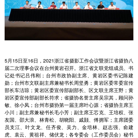
5月15日至16日，2021浙江省摄影工作会议暨浙江省摄协八
届二次理事会议在台州黄岩召开。浙江省文联党组成员、书
记处书记吕伟刚；台州市政协副主席、黄岩区委书记陈建
勋；台州市文联副主席兼秘书长周坚勇；黄岩区委常委宣传
部长车洁琼；黄岩区委宣传部副部长、区文联主席王野；黄
岩区委宣传部副部长符求；省摄协名誉主席吴宗其，顾问孙
敏、徐小凤；台州市摄协第一届主席叶心源；省摄协主席王
小川；副主席兼秘书长毛小芳；副主席王芯克、王培权、张
友国、邵大浪、林青松、胡晓阳、戚颢、傅拥军；主席团委
员支江、叶文龙、任齐俊、吴力、金培林、赵志强、俞建
虎、袁云、黄祖祥、储伏龙；各专委会（工作委员会）秘书