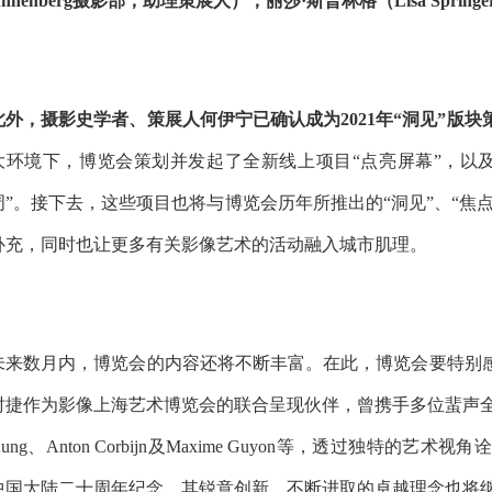
Annenberg摄影部，助理策展人）；丽莎·斯普林格（Lisa Spri
此外，摄影史学者、策展人何伊宁已确认成为2021年“洞见”版
大环境下，博览会策划并发起了全新线上项目“点亮屏幕”，以
周”。接下去，这些项目也将与博览会历年所推出的“洞见”、“焦
补充，同时也让更多有关影像艺术的活动融入城市肌理。
未来数月内，博览会的内容还将不断丰富。在此，博览会要特别感谢
时捷作为影像上海艺术博览会的联合呈现伙伴，曾携手多位蜚声全球的摄影大师，如C
Kung、Anton Corbijn及Maxime Guyon等，透过独特
中国大陆二十周年纪念，其锐意创新，不断进取的卓越理念也将