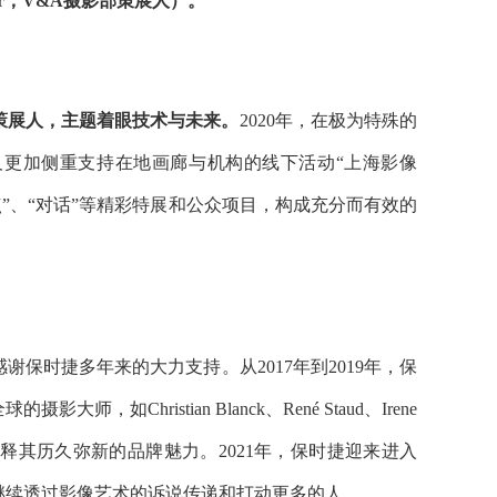
nger，V&A摄影部策展人）。
块策展人，主题着眼技术与未来。
2020年，在极为特殊的
及更加侧重支持在地画廊与机构的线下活动“上海影像
点”、“对话”等精彩特展和公众项目，构成充分而有效的
保时捷多年来的大力支持。从2017年到2019年，保
hristian Blanck、René Staud、Irene
的艺术视角诠释其历久弥新的品牌魅力。2021年，保时捷迎来进入
继续透过影像艺术的诉说传递和打动更多的人。