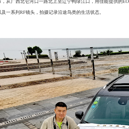
市，从广西北仑河口一路北上至辽宁鸭绿江口，用佳能提供的EOS R
以及一系列RF镜头，拍摄记录沿途鸟类的生活状态。