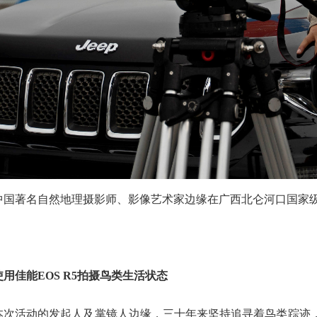
中国著名自然地理摄影师、影像艺术家边缘在广西北仑河口国家
使用佳能EOS R5拍摄鸟类生活状态
本次活动的发起人及掌镜人边缘，三十年来坚持追寻着鸟类踪迹，