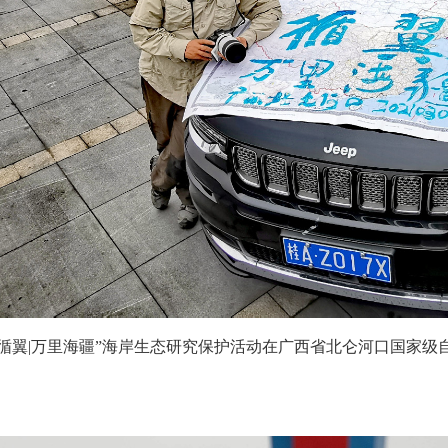
“循翼|万里海疆”海岸生态研究保护活动在广西省北仑河口国家级