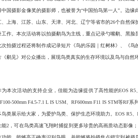
得中国摄影金像奖的摄影师，也被誉为“中国拍鸟第一人”。边缘
江、上海、江苏、山东、天津、河北、辽宁等省市的26个自然保
录工作。本次活动将以拍摄鹬鸟为主线，重点记录勺嘴鹬、黑脸
此次拍摄过程还将制作成记录短片《鸟的乐园｜红树林》、《鸟
片《鹬见》对公众播出，展现鸟类真实的生存环境以及鸟与自然
作为本次活动的支持企业，佳能为边缘提供了高性能的EOS R5、E
F100-500mm F4.5-7.1 L IS USM、RF600mm F11
多鸟类展示给大家，为爱护鸟类、保护生态环境助力。EOS R5、E
性能2，可在鸟类高速飞翔时捕捉到更多珍贵的高画质动态影像；第
焦功能，能够高正确率识别鸟眼，并能够将拍摄焦点锁定到被摄