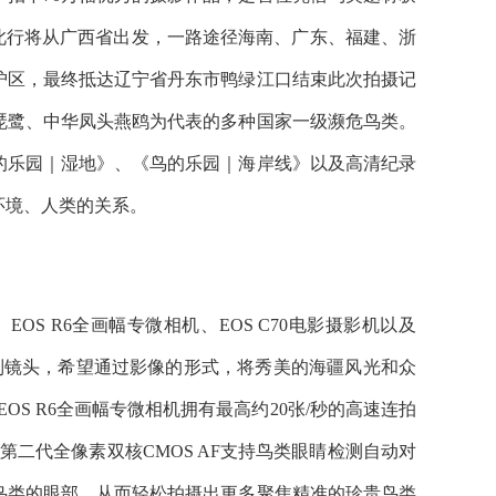
此行将从广西省出发，一路途径海南、广东、福建、浙
护区，最终抵达辽宁省丹东市鸭绿江口结束此次拍摄记
琵鹭、中华凤头燕鸥为代表的多种国家一级濒危鸟类。
的乐园｜湿地》、《鸟的乐园｜海岸线》以及高清纪录
环境、人类的关系。
OS R6全画幅专微相机、EOS C70电影摄影机以及
 IS STM等RF系列镜头，希望通过影像的形式，将秀美的海疆风光和众
OS R6全画幅专微相机拥有最高约20张/秒的高速连拍
二代全像素双核CMOS AF支持鸟类眼睛检测自动对
鸟类的眼部，从而轻松拍摄出更多聚焦精准的珍贵鸟类