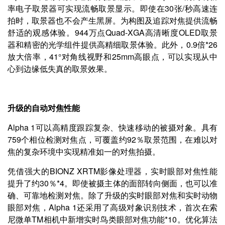
率电子取景器可实现流畅取景显示。即使在30张/秒高速连
拍时，取景器也不会产生黑屏。为构图及追踪对焦提供流畅
舒适的观感体验。944万点Quad-XGA高清晰度OLED取景
器和精密的光学组件提供高精细取景体验。此外，0.9倍*26
放大倍率，41°对角线视野和25mm高眼点，可以实现从中
心到边缘低失真的取景效果。
升级的自动对焦性能
Alpha 1可以高精度跟踪复杂、快速移动的被摄对象。具有
759个相位检测对焦点，可覆盖约92％取景范围，在难以对
焦的复杂环境中实现精准如一的对焦拍摄。
凭借强大的BIONZ XRTM影像处理器，实时眼部对焦性能
提升了约30％*4。即使被摄主体的面部转向侧面，也可以准
确、可靠地检测对焦。除了升级的实时眼部对焦和实时动物
眼部对焦，Alpha 1还采用了高级对象识别技术，首次在索
尼微单TM相机中新增实时鸟类眼部对焦功能*10。优化算法