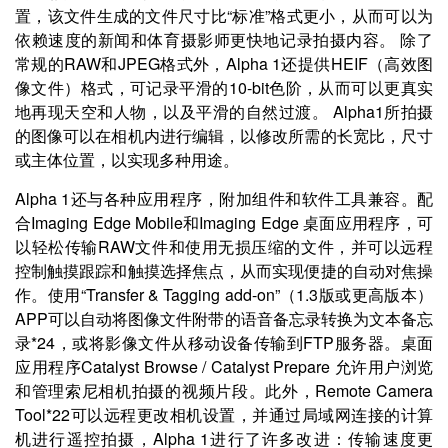
置，该文件生成的文件尺寸比“标准”格式更小，从而可以为
依赖速度的新闻和体育摄影师更快地记录拍摄内容。 除了
常规的RAW和JPEG格式外，Alpha 1还提供HEIF（高效图
像文件）格式，可记录平滑的10-bit色阶，从而可以更真实
地再现天空和人物，以及平滑的自然过渡。 Alpha1所拍摄
的图像可以在相机内进行编辑，以修改所需的长宽比，尺寸
或主体位置，以实现多种用途。
Alpha 1还与各种应用程序，附加组件和软件工具兼容。配
合Imaging Edge Mobile和Imaging Edge 桌面应用程序，可
以轻松传输RAW文件和使用无损压缩的文件，并可以远程
控制触摸跟踪和触摸选择焦点，从而实现便捷的自动对焦操
作。使用“Transfer & Tagging add-on”（1.3版或更高版本）
APP可以自动将图像文件附带的语音备忘录转换为文本备忘
录*24，或将影像文件从移动设备传输到FTP服务器。桌面
应用程序Catalyst Browse / Catalyst Prepare 允许用户浏览
和管理索尼相机拍摄的视频片段。此外，Remote Camera
Tool*22可以远程更改相机设置，并通过局域网连接的计算
机进行遥控拍摄，Alpha 1进行了许多改进：传输速度更