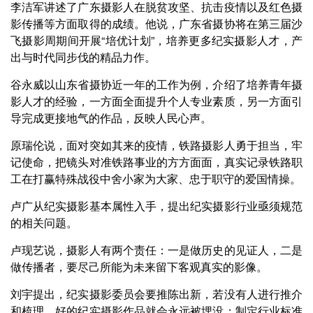
李洁军讲述了广东摄影人在脱贫攻坚、抗击疫情以及红色摄
影传播等方面取得的成绩。他说，广东省摄协将在第三届沙
飞摄影周期间开展“培优计划”，培养更多纪实摄影人才，产
出与时代同步伐的精品力作。
谷永威以山东省摄协近一年的工作为例，介绍了培养青年摄
影人才的经验，一方面全面提升个人专业素质，另一方面引
导完成更接地气的作品，反映人民心声。
原瑞伦说，面对突如其来的疫情，铁路摄影人勇于担当，牢
记使命，把镜头对准铁路事业的方方面面，真实记录铁路职
工在打赢特殊战役中舍小家为大家、忠于职守的爱国情操。
卢广从纪实摄影基本属性入手，提出纪实摄影行业亟须规范
的相关问题。
卢现艺说，摄影人有两个责任：一是做历史的见证人，二是
做传播者，要尽己所能为未来留下客观真实的影像。
刘宇提出，纪实摄影委员会要推陈出新，若没有人进行推介
和梳理，好的纪实摄影作品就会永远被埋没；制定行业标准