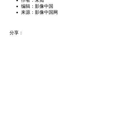
作者：未知
编辑：影像中国
来源：影像中国网
分享：
【允许转载，转载时请标注来源和作
者】